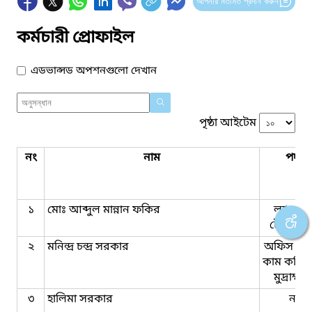
আপনার মতামত প্রদান করুন
কর্মচারী প্রোফাইল
এডভান্সড অপশনগুলো দেখান
পৃষ্ঠা আইটেম
নং
নাম
পদবি
১
মোঃ আব্দুল মান্নান ফকির
ল্যাবরেট
টেকনিশি
২
মনিন্দ্র চন্দ্র সরকার
অফিস সহ
কাম কম্পি
মুদ্রাক্ষ
৩
হালিমা সরকার
নার্স