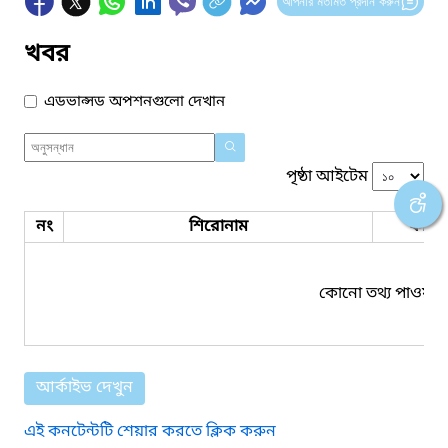
আপনার মতামত প্রদান করুন
খবর
এডভান্সড অপশনগুলো দেখান
পৃষ্ঠা আইটেম
নং
শিরোনাম
ফাইল
কোনো তথ্য পাওয়া য
আর্কাইভ দেখুন
এই কনটেন্টটি শেয়ার করতে ক্লিক করুন